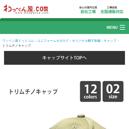
MENU
ワッペン
ワッペン屋ドットコム
ユニフォームカタログ
オリジナル帽子刺繍
キャップ
トリムチノキャップ
刺繍加工
リストバンド
帽子刺繍
1
of
7
プリント加工
ユニフォームカタログ
ご利用ガイド
Q.よくある質問