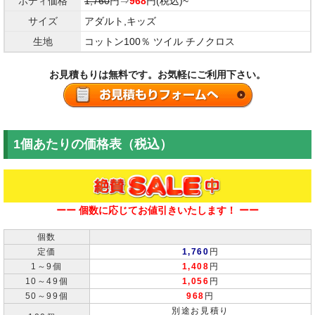
ボディ価格
1,760
円⇒
968
円(税込)~
サイズ
アダルト,キッズ
生地
コットン100％ ツイル チノクロス
お見積もりは無料です。お気軽にご利用下さい。
1個あたりの価格表（税込）
ーー 個数に応じてお値引きいたします！ ーー
個数
定価
1,760
円
1～9個
1,408
円
10～49個
1,056
円
50～99個
968
円
別途お見積り