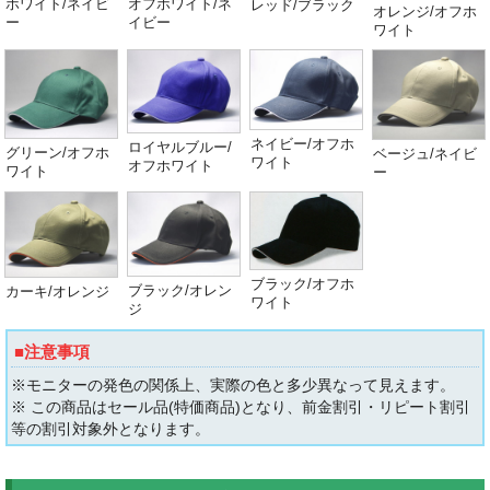
ホワイト/ネイビ
オフホワイト/ネ
レッド/ブラック
オレンジ/オフホ
ー
イビー
ワイト
ネイビー/オフホ
ロイヤルブルー/
グリーン/オフホ
ベージュ/ネイビ
ワイト
オフホワイト
ワイト
ー
ブラック/オフホ
ブラック/オレン
カーキ/オレンジ
ワイト
ジ
■注意事項
※モニターの発色の関係上、実際の色と多少異なって見えます。
※ この商品はセール品(特価商品)となり、前金割引・リピート割引
等の割引対象外となります。