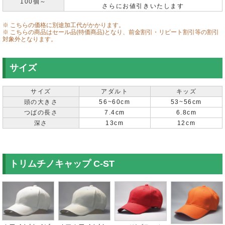
100個～
さらにお値引きいたします
※ こちらの価格に別途加工代がかかります。
※ こちらの商品はセール品(特価商品)となり、前金割引・リピート割引等の割引
対象外となります。
サイズ
サイズ
アダルト
キッズ
頭の大きさ
56~60cm
53~56cm
つばの長さ
7.4cm
6.8cm
深さ
13cm
12cm
トリムチノキャップ C-ST