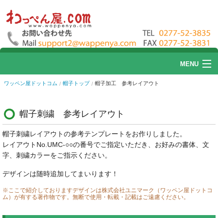
MENU
ワッペン屋ドットコム
帽子トップ
帽子加工 参考レイアウト
ワッペン
刺繍加工
帽子刺繍 参考レイアウト
リストバンド刺繍
帽子刺繍レイアウトの参考テンプレートをお作りしました。
レイアウトNo.UMC-○○の番号でご指定いただき、お好みの書体、文
帽子刺繍
字、刺繍カラーをご指示ください。
デザインは随時追加してまいります！
プリント加工
※ここで紹介しておりますデザインは株式会社ユニマーク（ワッペン屋ドットコ
ム）が有する著作物です。無断で使用・転載・記載はご遠慮ください。
ユニフォームカタログ