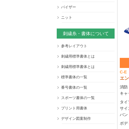
金モールエンブレム
バイザー
ニット
刺繍糸・書体について
参考レイアウト
刺繍用標準書体とは
刺繍用標準書体とは
C-E
標準書体の一覧
エ
消防
番号書体の一覧
キャ
スポーツ書体の一覧
タイ
プリント用書体
サイ
バン
デザイン図案制作
ボデ