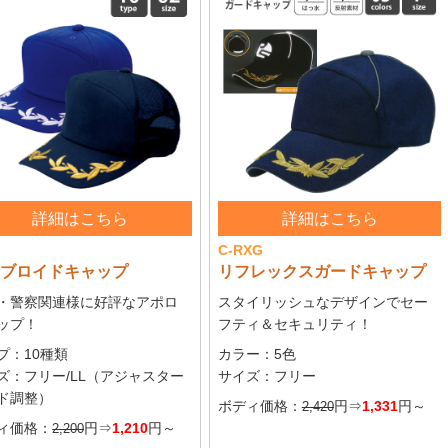
ステッカ
プラスチ
名入れタ
フルカラ
タオル 
詳細はこちら
詳細はこちら
C-RXG
ンブロイドキャップ
リフレックスガードキャップ
・警察関連様に好評なアポロ
スタイリッシュなデザインでセー
ップ！
フティ＆セキュリティ！
プ：10種類
カラー：5色
ズ：フリー/LL（アジャスター
サイズ：フリー
ド調整）
ボディ価格：
円⇒
1,331
円～
2,420
ィ価格：
円⇒
1,210
円～
2,200