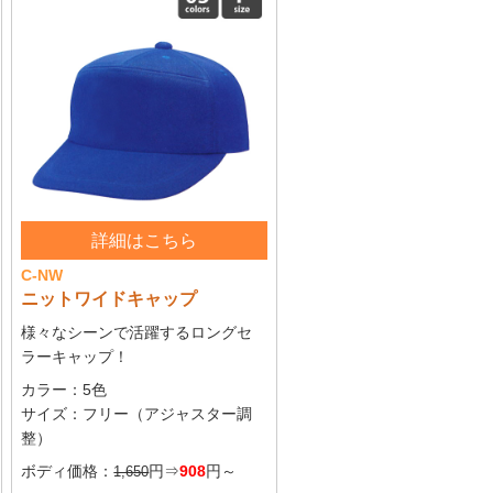
ー
ックバッジ
オル
ープリントタオル
染色プリント
詳細はこちら
C-NW
ニットワイドキャップ
様々なシーンで活躍するロングセ
ラーキャップ！
カラー：5色
サイズ：フリー（アジャスター調
整）
ボディ価格：
円⇒
908
円～
1,650