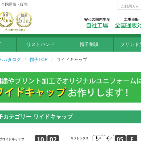
 全国通販・販売
ご利用ガイ
工
リストバンド
帽子刺繍
プリント
インクジ
ムカタログ
帽子TOP
ワイドキャップ
ラバー転
シルクプ
フルカラ
ポリフル
子カテゴリー ワイドキャップ
プリント