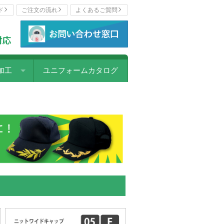
ド
ご注文の流れ
よくあるご質問
加工
ユニフォームカタログ
ェットプリント
写プリント
リント
ー転写プリント
カラープリント
パッチ