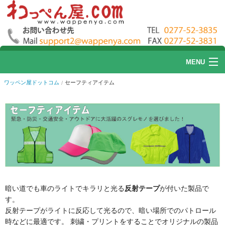
MENU
ワッペン屋ドットコム
セーフティアイテム
ワッペン
刺繍加工
リストバンド刺繍
帽子刺繍
プリント加工
暗い道でも車のライトでキラリと光る
反射テープ
が付いた製品で
す。
ユニフォームカタログ
反射テープがライトに反応して光るので、暗い場所でのパトロール
時などに最適です。 刺繍・プリントをすることでオリジナルの製品