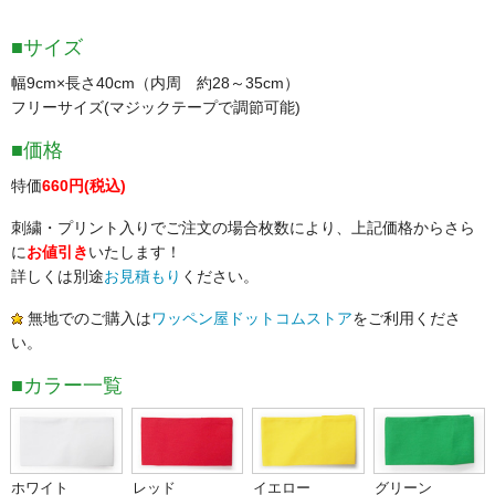
■サイズ
幅9cm×長さ40cm（内周 約28～35cm）
フリーサイズ(マジックテープで調節可能)
■価格
特価
660円(税込)
刺繍・プリント入りでご注文の場合枚数により、上記価格からさら
に
お値引き
いたします！
詳しくは別途
お見積もり
ください。
無地でのご購入は
ワッペン屋ドットコムストア
をご利用くださ
い。
■カラー一覧
ホワイト
レッド
イエロー
グリーン