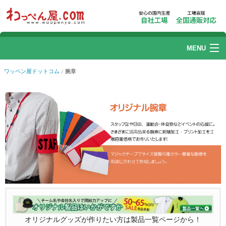
MENU
ワッペン
ワッペン屋ドットコム
腕章
刺繍加工
リストバンド
帽子刺繍
プリント加工
ユニフォームカタログ
ご利用ガイド
Q.よくある質問
オリジナルグッズが作りたい方は製品一覧ページから！