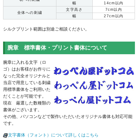
幅
14cm以内
文字高さ
7cm以内
全体への刺繍
幅
27cm以内
シルクプリント範囲は別途ご相談ください。
腕章 標準書体・プリント書体について
腕章に入れる文字（ロ
ゴ）はお客様がお作りに
なった完全オリジナルと
当店で用意している刺繍
用標準書体をご利用いた
だくことが可能です。
現在 厳選した数種類の
書体がございます。
その他、パソコンなどで製作いただいたオリジナル書体も対応可能
です。
文字書体（フォント）について詳しくはこちら