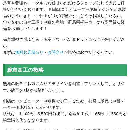
共有や管理もトータルにお任せいただけるショップとして大変ご好
評いただいております。 刺繍はコンピューター刺繍ミシンで、既製
品のようにきれいに仕上がりが可能です。どうぞお試しください。
全て安心の自社工場！刺繍の産地「群馬県桐生市」から高品質な製
品をお届けいたします！
品質重視で選ぶなら、腕章もワッペン屋ドットコムにお任せくださ
い！
まずは
無料お見積もり
・
お問合せ
お気軽にお声がけください。
腕章加工の概略
無地の腕章にお気に入りのデザインを刺繍・プリントして、オリジ
ナル腕章を1枚から製作できます。
刺繍はコンピューター刺繍機で加工するため、初回に版代（刺繍デ
ーター作成料金）がかかります。
版代は、1,100円～5,500円前後で、別途加工代、165円～1,650円と
腕章購入代がかかります。