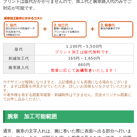
プリントは版代がかかりませんので、加工代と腕章購入代のみでご
対応が可能です。
1,100円～5,500円
版代
プリント加工は版代無料です。
刺繍加工代
165円～1,650円
660円
腕章購入代
数量に応じて
お値引き
いたします！
※デザインが複雑になりますと、上記価格よりも高価になる場合もございま
す。まずは図案を拝見させていただき、詳しいお見積もりをさせていただきま
す。
※著作権を有する図案等複製・刺繍制作はできません。完全オリジナル図案に
てお申し込みください。
腕章 加工可能範囲
通常、腕章の文字入れは、腕に巻いた際に表面へ出る部分へ行いま