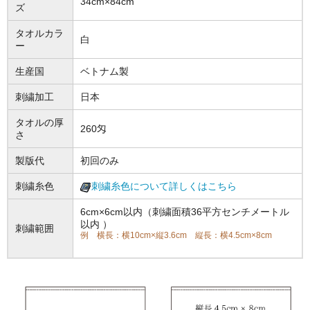
34cm×84cm
ズ
タオルカラ
白
ー
生産国
ベトナム製
刺繍加工
日本
タオルの厚
260匁
さ
製版代
初回のみ
刺繍糸色
刺繍糸色について詳しくはこちら
6cm×6cm以内（刺繍面積36平方センチメートル
以内 ）
刺繍範囲
例 横長：横10cm×縦3.6cm 縦長：横4.5cm×8cm