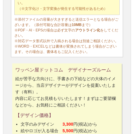
い。
（※文字化け・文字変換が発生する可能性があるため）
※添付ファイルの容量が大きすぎると送信エラーとなる場合がご
ざいます。（添付可能な合計容量は
10MB
まで）
※PDF・AI・EPSの場合は必ず文字の
アウトライン化
をしてくだ
さい。
※対応データ形式以外で入稿される場合は別途ご相談ください。
※WORD・EXCELなどは書体が変換されてしまう場合がござい
ます。その場合は、書体名もご記入ください。
ワッペン屋ドットコム デザイナーズルーム
絵が苦手な方向けに、手書きの下絵などの大体のイメ
ージから、当店デザイナーがデザインを提案いたしま
す（有料）。
内容に応じてお見積もりいたします！まずはご要望欄
などから、お気軽にご相談ください！
【デザイン価格】
文字のみデザイン
3,300
円(税込)から
絵やロゴが入る場合
5,500
円(税込)から