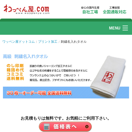
MENU
ワッペン
ワッペン屋ドットコム
プリント加工
刺繍名入れタオル
刺繍加工
リストバンド
帽子刺繍
プリント加工
ユニフォームカタログ
お見積もりは無料です。お気軽にご利用下さい。
ご利用ガイド
Q.よくある質問