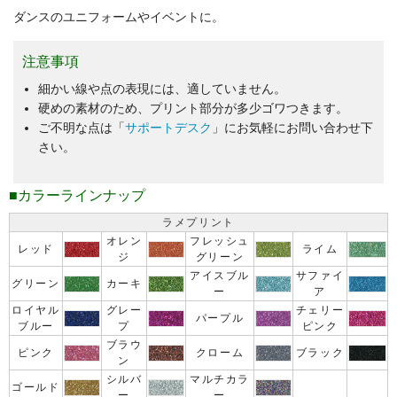
ダンスのユニフォームやイベントに。
注意事項
細かい線や点の表現には、適していません。
硬めの素材のため、プリント部分が多少ゴワつきます。
ご不明な点は「
サポートデスク
」にお気軽にお問い合わせ下
さい。
■カラーラインナップ
ラメプリント
オレン
フレッシュ
レッド
ライム
ジ
グリーン
アイスブル
サファイ
グリーン
カーキ
ー
ア
ロイヤル
グレー
チェリー
パープル
ブルー
プ
ピンク
ブラウ
ピンク
クローム
ブラック
ン
シルバ
マルチカラ
ゴールド
ー
ー