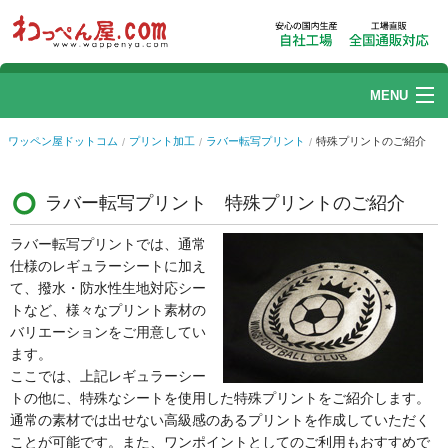
MENU
ワッペン
ワッペン屋ドットコム
プリント加工
ラバー転写プリント
特殊プリントのご紹介
刺繍加工
ラバー転写プリント 特殊プリントのご紹介
リストバンド
ラバー転写プリントでは、通常
仕様のレギュラーシートに加え
帽子刺繍
て、撥水・防水性生地対応シー
トなど、様々なプリント素材の
プリント加工
バリエーションをご用意してい
ます。
ユニフォームカタログ
ここでは、上記レギュラーシー
トの他に、特殊なシートを使用した特殊プリントをご紹介します。
通常の素材では出せない高級感のあるプリントを作成していただく
ご利用ガイド
Q.よくある質問
ことが可能です。また、ワンポイントとしてのご利用もおすすめで